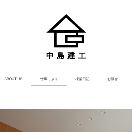
ABOUT US
仕事っぷり
棟梁日記
お報せ